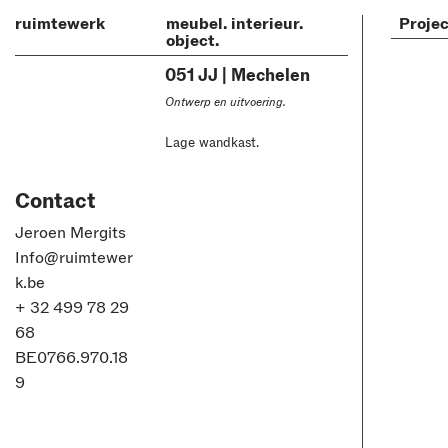
ruimtewerk
meubel. interieur.
Proje
object.
051 JJ | Mechelen
Ontwerp en uitvoering.
Lage wandkast.
Contact
Jeroen Mergits
Info@ruimtewer
k.be
+ 32 499 78 29
68
BE0766.970.18
9